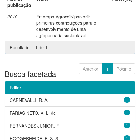
publicação
2019
Embrapa Agrossilvipastoril:
-
primeiras contribuições para o
desenvolvimento de uma
agropecuária sustentável.
Resultado 1-1 de 1.
Anterior
1
Póximo
Busca facetada
Editor
CARNEVALLI, R. A.
1
FARIAS NETO, A. L. de
1
FERNANDES JUNIOR, F.
1
HOOGERHEIDE, E. S. S.
1