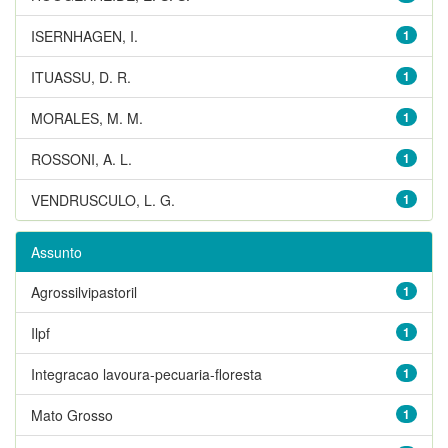
ISERNHAGEN, I.
1
ITUASSU, D. R.
1
MORALES, M. M.
1
ROSSONI, A. L.
1
VENDRUSCULO, L. G.
1
Assunto
Agrossilvipastoril
1
Ilpf
1
Integracao lavoura-pecuaria-floresta
1
Mato Grosso
1