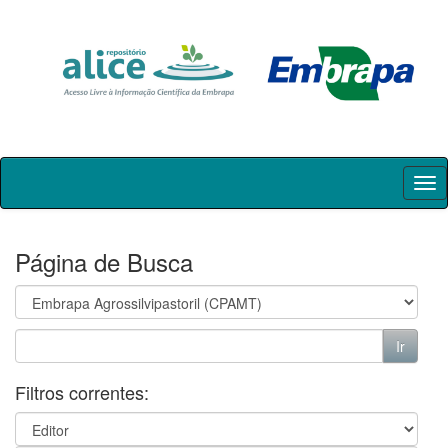
Skip
navigation
Página de Busca
Filtros correntes: