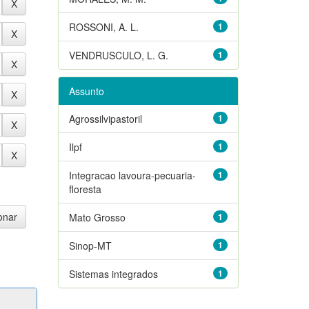
ROSSONI, A. L.
1
VENDRUSCULO, L. G.
1
Assunto
Agrossilvipastoril
1
Ilpf
1
Integracao lavoura-pecuaria-
1
floresta
Mato Grosso
1
Sinop-MT
1
Sistemas integrados
1