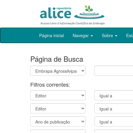
Skip
Página inicial
Navegar
Sobre
Est
navigation
Página de Busca
Filtros correntes: