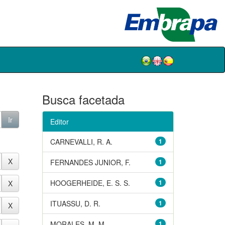
Busca facetada
Editor
CARNEVALLI, R. A.
1
FERNANDES JUNIOR, F.
1
HOOGERHEIDE, E. S. S.
1
ITUASSU, D. R.
1
MORALES, M. M.
1