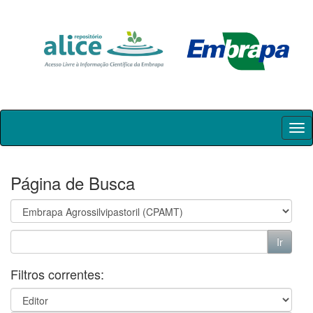
Skip
navigation
Página de Busca
Filtros correntes: