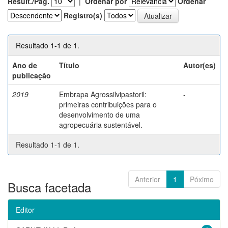
Result./Pág.
|
Ordenar por
Ordenar
Registro(s)
Resultado 1-1 de 1.
Ano de
Título
Autor(es)
publicação
2019
Embrapa Agrossilvipastoril:
-
primeiras contribuições para o
desenvolvimento de uma
agropecuária sustentável.
Resultado 1-1 de 1.
Anterior
1
Póximo
Busca facetada
Editor