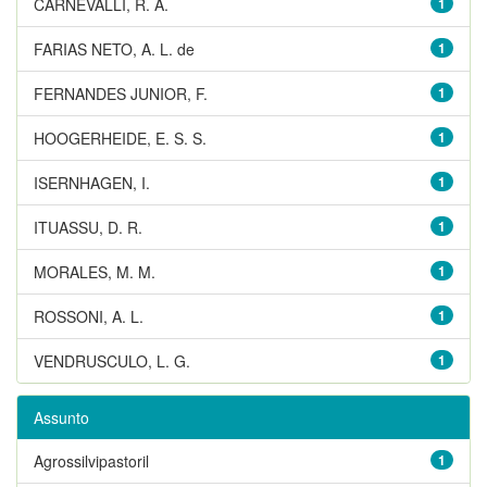
CARNEVALLI, R. A.
1
FARIAS NETO, A. L. de
1
FERNANDES JUNIOR, F.
1
HOOGERHEIDE, E. S. S.
1
ISERNHAGEN, I.
1
ITUASSU, D. R.
1
MORALES, M. M.
1
ROSSONI, A. L.
1
VENDRUSCULO, L. G.
1
Assunto
Agrossilvipastoril
1