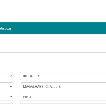
atísticas