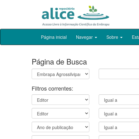
Skip
Página inicial
Navegar
Sobre
Est
navigation
Página de Busca
Filtros correntes: