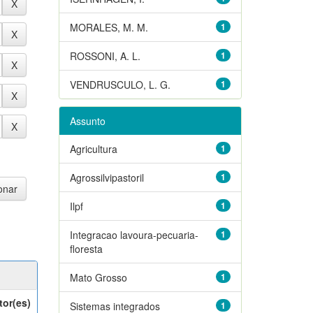
MORALES, M. M.
1
ROSSONI, A. L.
1
VENDRUSCULO, L. G.
1
Assunto
Agricultura
1
Agrossilvipastoril
1
Ilpf
1
Integracao lavoura-pecuaria-
1
floresta
Mato Grosso
1
tor(es)
Sistemas integrados
1