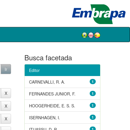
Busca facetada
Editor
CARNEVALLI, R. A.
1
FERNANDES JUNIOR, F.
1
HOOGERHEIDE, E. S. S.
1
ISERNHAGEN, I.
1
ITUASSU, D. R.
1