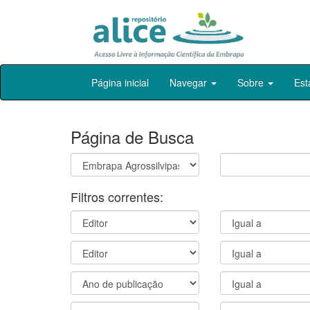
Skip
Página inicial
Navegar
Sobre
Est
navigation
Página de Busca
Filtros correntes: