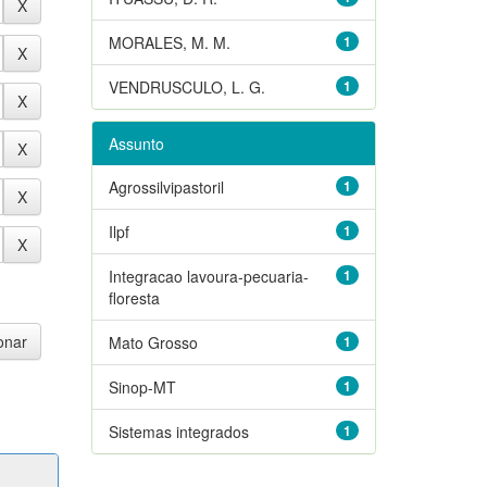
MORALES, M. M.
1
VENDRUSCULO, L. G.
1
Assunto
Agrossilvipastoril
1
Ilpf
1
Integracao lavoura-pecuaria-
1
floresta
Mato Grosso
1
Sinop-MT
1
Sistemas integrados
1