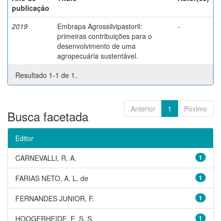
publicação
2019
Embrapa Agrossilvipastoril:
-
primeiras contribuições para o
desenvolvimento de uma
agropecuária sustentável.
Resultado 1-1 de 1.
Anterior
1
Póximo
Busca facetada
Editor
CARNEVALLI, R. A.
1
FARIAS NETO, A. L. de
1
FERNANDES JUNIOR, F.
1
HOOGERHEIDE, E. S. S.
1