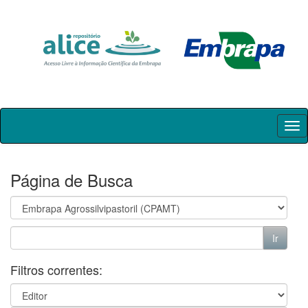
Skip
navigation
Página de Busca
Filtros correntes: