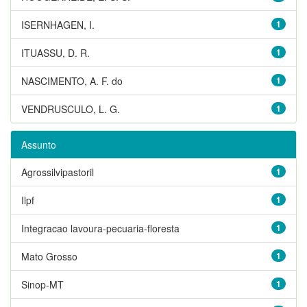
ISERNHAGEN, I.
1
ITUASSU, D. R.
1
NASCIMENTO, A. F. do
1
VENDRUSCULO, L. G.
1
Assunto
Agrossilvipastoril
1
Ilpf
1
Integracao lavoura-pecuaria-floresta
1
Mato Grosso
1
Sinop-MT
1