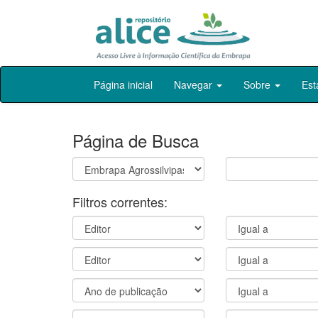
Skip
Página inicial
Navegar
Sobre
Est
navigation
Página de Busca
Filtros correntes: