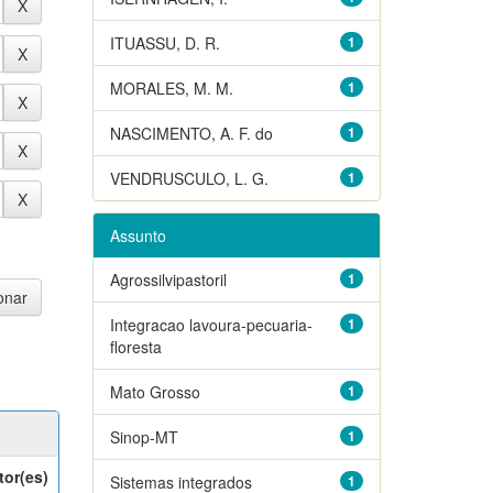
ITUASSU, D. R.
1
MORALES, M. M.
1
NASCIMENTO, A. F. do
1
VENDRUSCULO, L. G.
1
Assunto
Agrossilvipastoril
1
Integracao lavoura-pecuaria-
1
floresta
Mato Grosso
1
Sinop-MT
1
tor(es)
Sistemas integrados
1