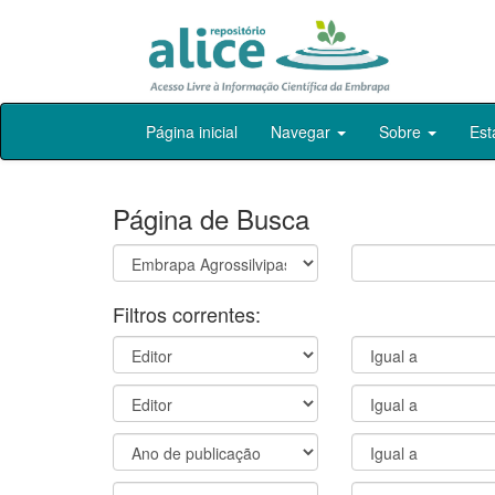
Skip
Página inicial
Navegar
Sobre
Est
navigation
Página de Busca
Filtros correntes: