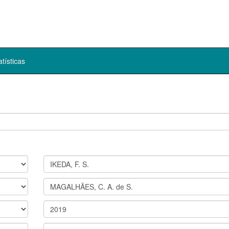
atísticas