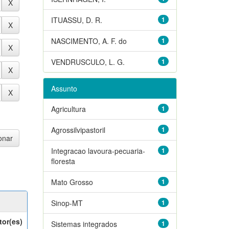
ITUASSU, D. R.
1
NASCIMENTO, A. F. do
1
VENDRUSCULO, L. G.
1
Assunto
Agricultura
1
Agrossilvipastoril
1
Integracao lavoura-pecuaria-
1
floresta
Mato Grosso
1
Sinop-MT
1
tor(es)
Sistemas integrados
1