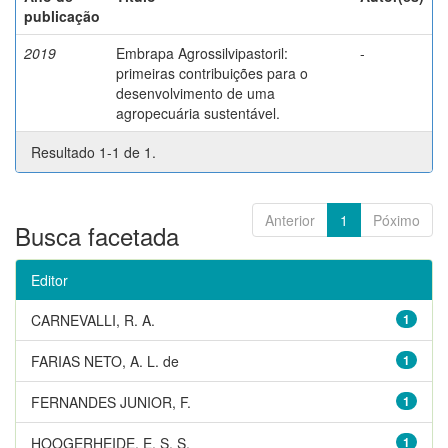
publicação
2019
Embrapa Agrossilvipastoril:
-
primeiras contribuições para o
desenvolvimento de uma
agropecuária sustentável.
Resultado 1-1 de 1.
Anterior
1
Póximo
Busca facetada
Editor
CARNEVALLI, R. A.
1
FARIAS NETO, A. L. de
1
FERNANDES JUNIOR, F.
1
HOOGERHEIDE, E. S. S.
1