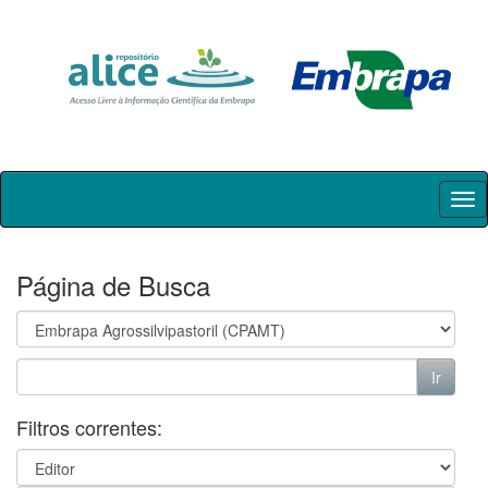
Skip
navigation
Página de Busca
Filtros correntes: