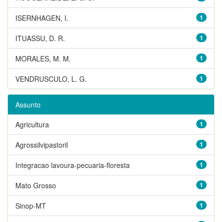
ISERNHAGEN, I.
1
ITUASSU, D. R.
1
MORALES, M. M.
1
VENDRUSCULO, L. G.
1
Assunto
Agricultura
1
Agrossilvipastoril
1
Integracao lavoura-pecuaria-floresta
1
Mato Grosso
1
Sinop-MT
1