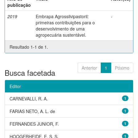
publicação
2019
Embrapa Agrossilvipastoril:
-
primeiras contribuições para o
desenvolvimento de uma
agropecuária sustentável.
Resultado 1-1 de 1.
Anterior
1
Póximo
Busca facetada
Editor
CARNEVALLI, R. A.
1
FARIAS NETO, A. L. de
1
FERNANDES JUNIOR, F.
1
HOOGERHEIDE, E. S. S.
1