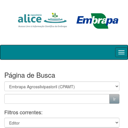
Skip
navigation
Página de Busca
Filtros correntes: