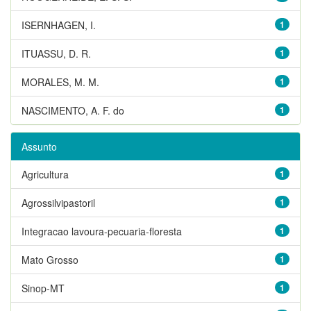
ISERNHAGEN, I.
1
ITUASSU, D. R.
1
MORALES, M. M.
1
NASCIMENTO, A. F. do
1
Assunto
Agricultura
1
Agrossilvipastoril
1
Integracao lavoura-pecuaria-floresta
1
Mato Grosso
1
Sinop-MT
1