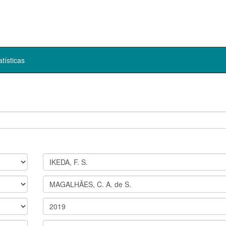
atísticas