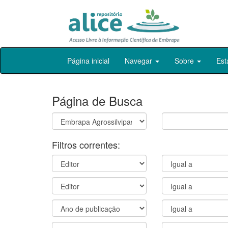
Skip
Página inicial
Navegar
Sobre
Est
navigation
Página de Busca
Filtros correntes: