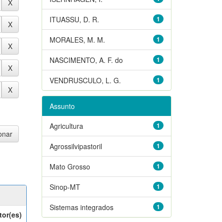
ITUASSU, D. R.
1
MORALES, M. M.
1
NASCIMENTO, A. F. do
1
VENDRUSCULO, L. G.
1
Assunto
Agricultura
1
Agrossilvipastoril
1
Mato Grosso
1
Sinop-MT
1
Sistemas integrados
1
tor(es)