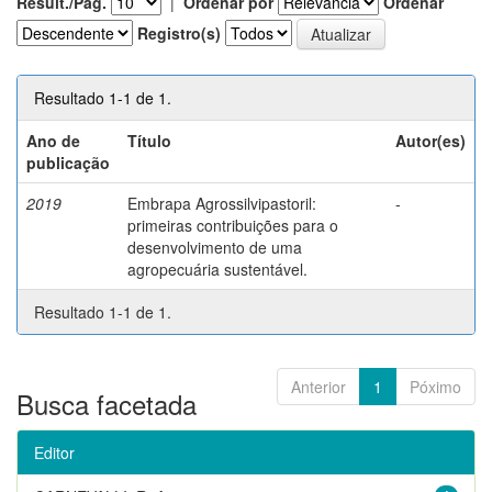
Result./Pág.
|
Ordenar por
Ordenar
Registro(s)
Resultado 1-1 de 1.
Ano de
Título
Autor(es)
publicação
2019
Embrapa Agrossilvipastoril:
-
primeiras contribuições para o
desenvolvimento de uma
agropecuária sustentável.
Resultado 1-1 de 1.
Anterior
1
Póximo
Busca facetada
Editor