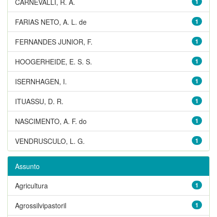
CARNEVALLI, R. A.
1
FARIAS NETO, A. L. de
1
FERNANDES JUNIOR, F.
1
HOOGERHEIDE, E. S. S.
1
ISERNHAGEN, I.
1
ITUASSU, D. R.
1
NASCIMENTO, A. F. do
1
VENDRUSCULO, L. G.
1
Assunto
Agricultura
1
Agrossilvipastoril
1