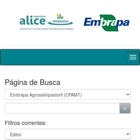
Skip
navigation
Página de Busca
Filtros correntes: