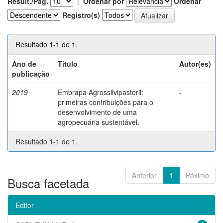
Result./Pág.
|
Ordenar por
Ordenar
Registro(s)
Resultado 1-1 de 1.
Ano de
Título
Autor(es)
publicação
2019
Embrapa Agrossilvipastoril:
-
primeiras contribuições para o
desenvolvimento de uma
agropecuária sustentável.
Resultado 1-1 de 1.
Anterior
1
Póximo
Busca facetada
Editor