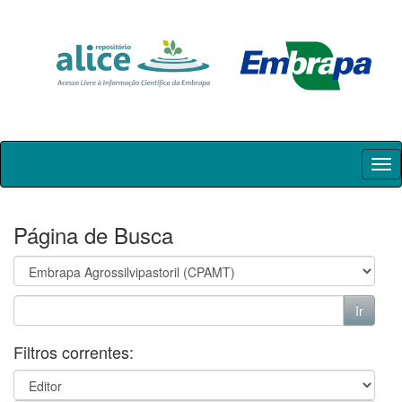
Skip
navigation
Página de Busca
Filtros correntes: