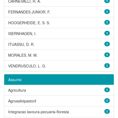
CARNEVALLI, R. A.
1
FERNANDES JUNIOR, F.
1
HOOGERHEIDE, E. S. S.
1
ISERNHAGEN, I.
1
ITUASSU, D. R.
1
MORALES, M. M.
1
VENDRUSCULO, L. G.
1
Assunto
Agricultura
1
Agrossilvipastoril
1
Integracao lavoura-pecuaria-floresta
1