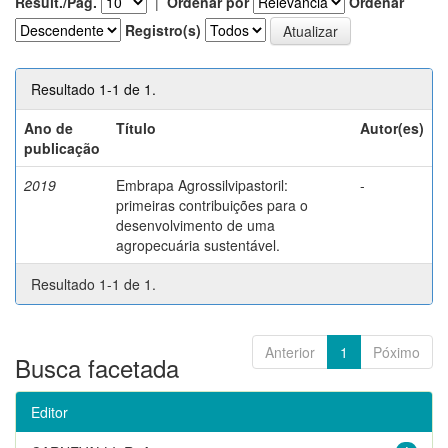
Result./Pág.
|
Ordenar por
Ordenar
Registro(s)
Resultado 1-1 de 1.
Ano de
Título
Autor(es)
publicação
2019
Embrapa Agrossilvipastoril:
-
primeiras contribuições para o
desenvolvimento de uma
agropecuária sustentável.
Resultado 1-1 de 1.
Anterior
1
Póximo
Busca facetada
Editor