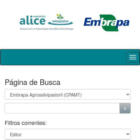
Skip
navigation
Página de Busca
Filtros correntes: