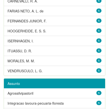
CARNEVALLI, R. A.
1
FARIAS NETO, A. L. de
1
FERNANDES JUNIOR, F.
1
HOOGERHEIDE, E. S. S.
1
ISERNHAGEN, I.
1
ITUASSU, D. R.
1
MORALES, M. M.
1
VENDRUSCULO, L. G.
1
Assunto
Agrossilvipastoril
1
Integracao lavoura-pecuaria-floresta
1