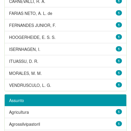
CARNEVALLI, R. A.
1
FARIAS NETO, A. L. de
1
FERNANDES JUNIOR, F.
1
HOOGERHEIDE, E. S. S.
1
ISERNHAGEN, I.
1
ITUASSU, D. R.
1
MORALES, M. M.
1
VENDRUSCULO, L. G.
1
Assunto
Agricultura
1
Agrossilvipastoril
1