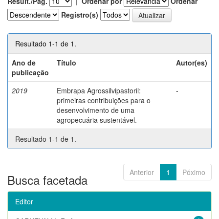
Result./Pág.
|
Ordenar por
Ordenar
Registro(s)
Resultado 1-1 de 1.
Ano de
Título
Autor(es)
publicação
2019
Embrapa Agrossilvipastoril:
-
primeiras contribuições para o
desenvolvimento de uma
agropecuária sustentável.
Resultado 1-1 de 1.
Anterior
1
Póximo
Busca facetada
Editor