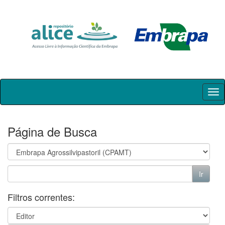
Skip
navigation
Página de Busca
Filtros correntes: