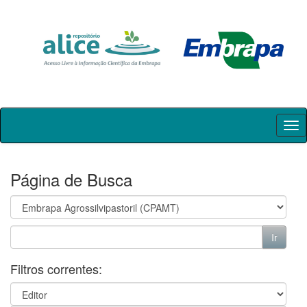
Skip
navigation
Página de Busca
Filtros correntes: