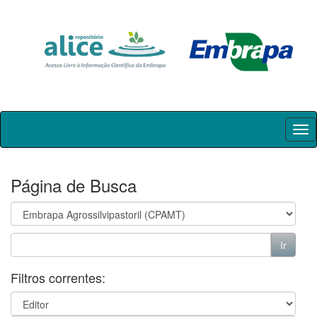
Skip
navigation
Página de Busca
Filtros correntes: