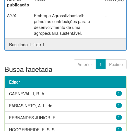
publicação
2019
Embrapa Agrossilvipastoril:
-
primeiras contribuições para o
desenvolvimento de uma
agropecuária sustentável.
Resultado 1-1 de 1.
Anterior
1
Póximo
Busca facetada
Editor
CARNEVALLI, R. A.
1
FARIAS NETO, A. L. de
1
FERNANDES JUNIOR, F.
1
HOOGERHEIDE, E. S. S.
1