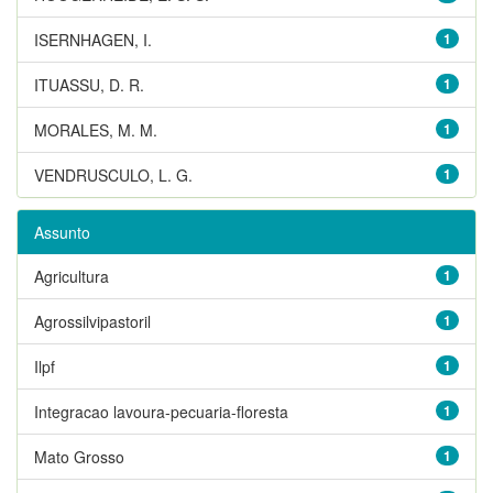
ISERNHAGEN, I.
1
ITUASSU, D. R.
1
MORALES, M. M.
1
VENDRUSCULO, L. G.
1
Assunto
Agricultura
1
Agrossilvipastoril
1
Ilpf
1
Integracao lavoura-pecuaria-floresta
1
Mato Grosso
1