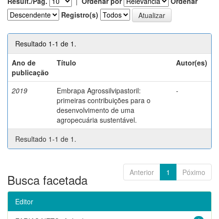
Result./Pág.
|
Ordenar por
Ordenar
Registro(s)
Resultado 1-1 de 1.
Ano de
Título
Autor(es)
publicação
2019
Embrapa Agrossilvipastoril:
-
primeiras contribuições para o
desenvolvimento de uma
agropecuária sustentável.
Resultado 1-1 de 1.
Anterior
1
Póximo
Busca facetada
Editor