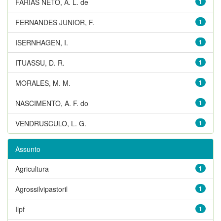
FARIAS NETO, A. L. de
1
FERNANDES JUNIOR, F.
1
ISERNHAGEN, I.
1
ITUASSU, D. R.
1
MORALES, M. M.
1
NASCIMENTO, A. F. do
1
VENDRUSCULO, L. G.
1
Assunto
Agricultura
1
Agrossilvipastoril
1
Ilpf
1