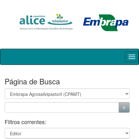
Skip
navigation
Página de Busca
Filtros correntes: