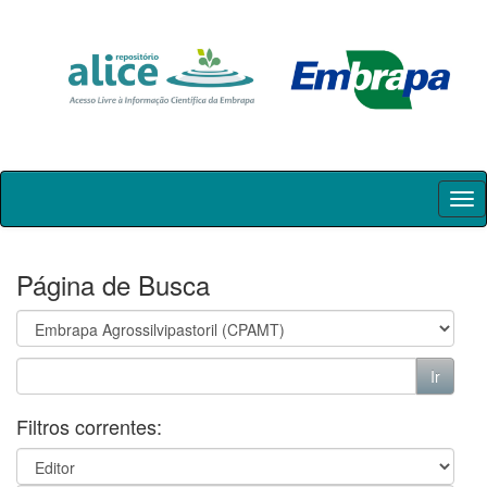
Skip
navigation
Página de Busca
Filtros correntes: