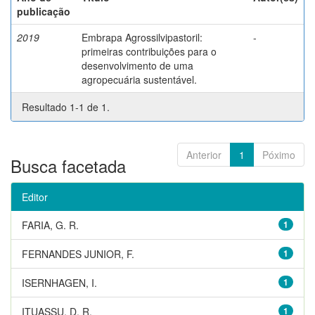
publicação
2019
Embrapa Agrossilvipastoril:
-
primeiras contribuições para o
desenvolvimento de uma
agropecuária sustentável.
Resultado 1-1 de 1.
Anterior
1
Póximo
Busca facetada
Editor
FARIA, G. R.
1
FERNANDES JUNIOR, F.
1
ISERNHAGEN, I.
1
ITUASSU, D. R.
1