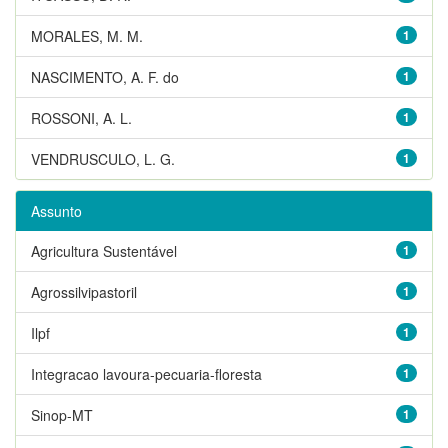
MORALES, M. M.
1
NASCIMENTO, A. F. do
1
ROSSONI, A. L.
1
VENDRUSCULO, L. G.
1
Assunto
Agricultura Sustentável
1
Agrossilvipastoril
1
Ilpf
1
Integracao lavoura-pecuaria-floresta
1
Sinop-MT
1