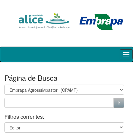
Skip
navigation
Página de Busca
Filtros correntes: