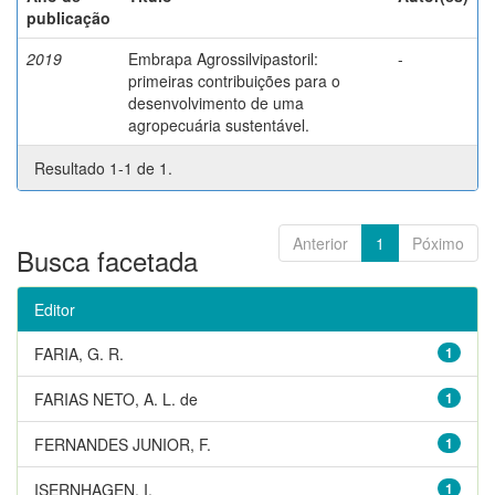
publicação
2019
Embrapa Agrossilvipastoril:
-
primeiras contribuições para o
desenvolvimento de uma
agropecuária sustentável.
Resultado 1-1 de 1.
Anterior
1
Póximo
Busca facetada
Editor
FARIA, G. R.
1
FARIAS NETO, A. L. de
1
FERNANDES JUNIOR, F.
1
ISERNHAGEN, I.
1