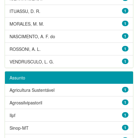
ITUASSU, D. R.
1
MORALES, M. M.
1
NASCIMENTO, A. F. do
1
ROSSONI, A. L.
1
VENDRUSCULO, L. G.
1
Assunto
Agricultura Sustentável
1
Agrossilvipastoril
1
Ilpf
1
Sinop-MT
1