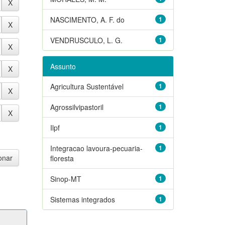
NASCIMENTO, A. F. do
1
VENDRUSCULO, L. G.
1
Assunto
Agricultura Sustentável
1
Agrossilvipastoril
1
Ilpf
1
Integracao lavoura-pecuaria-
1
floresta
Sinop-MT
1
Sistemas integrados
1