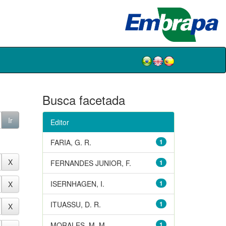
Busca facetada
Editor
FARIA, G. R.
1
FERNANDES JUNIOR, F.
1
ISERNHAGEN, I.
1
ITUASSU, D. R.
1
MORALES, M. M.
1