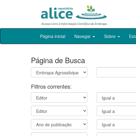
Skip
Página inicial
Navegar
Sobre
Est
navigation
Página de Busca
Filtros correntes: