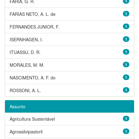
FARIA, G. R.
1
FARIAS NETO, A. L. de
1
FERNANDES JUNIOR, F.
1
ISERNHAGEN, I.
1
ITUASSU, D. R.
1
MORALES, M. M.
1
NASCIMENTO, A. F. do
1
ROSSONI, A. L.
1
Assunto
Agricultura Sustentável
1
Agrossilvipastoril
1