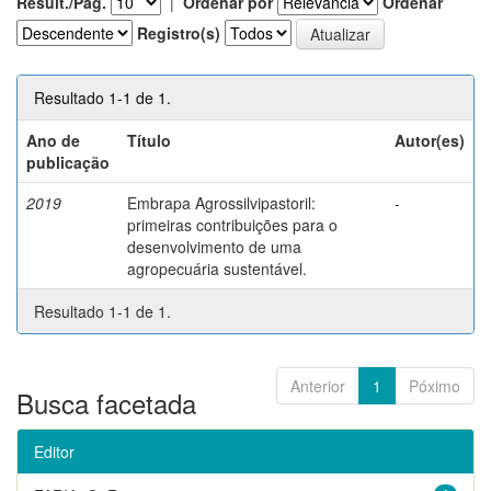
Result./Pág.
|
Ordenar por
Ordenar
Registro(s)
Resultado 1-1 de 1.
Ano de
Título
Autor(es)
publicação
2019
Embrapa Agrossilvipastoril:
-
primeiras contribuições para o
desenvolvimento de uma
agropecuária sustentável.
Resultado 1-1 de 1.
Anterior
1
Póximo
Busca facetada
Editor