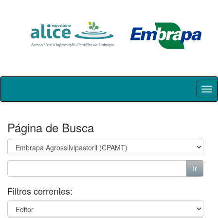
Skip
navigation
Página de Busca
Filtros correntes: