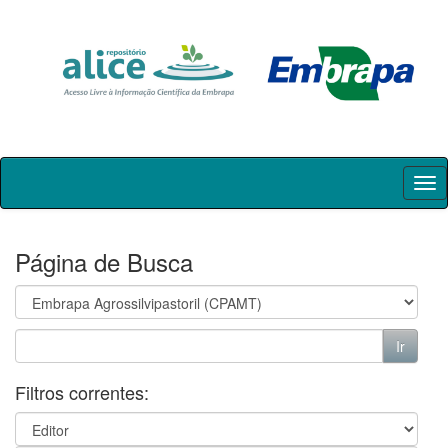
Skip
navigation
Página de Busca
Filtros correntes: