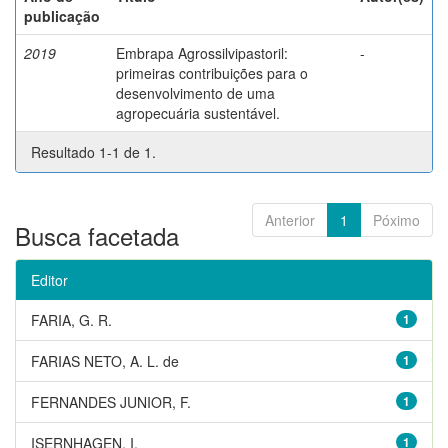
publicação
2019
Embrapa Agrossilvipastoril:
-
primeiras contribuições para o
desenvolvimento de uma
agropecuária sustentável.
Resultado 1-1 de 1.
Anterior
1
Póximo
Busca facetada
Editor
FARIA, G. R.
1
FARIAS NETO, A. L. de
1
FERNANDES JUNIOR, F.
1
ISERNHAGEN, I.
1