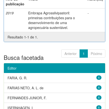
publicação
2019
Embrapa Agrossilvipastoril:
-
primeiras contribuições para o
desenvolvimento de uma
agropecuária sustentável.
Resultado 1-1 de 1.
Anterior
1
Póximo
Busca facetada
Editor
FARIA, G. R.
1
FARIAS NETO, A. L. de
1
FERNANDES JUNIOR, F.
1
ISERNHAGEN, I.
1