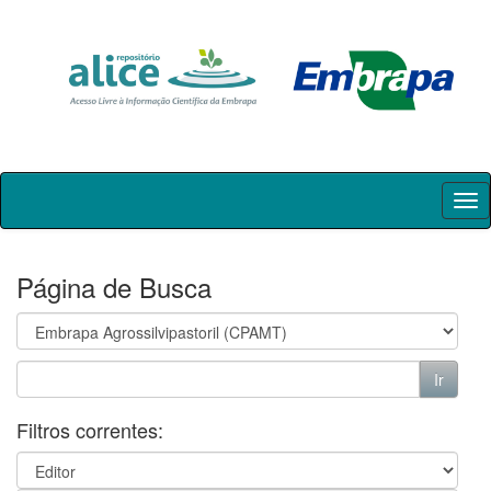
Skip
navigation
Página de Busca
Filtros correntes: