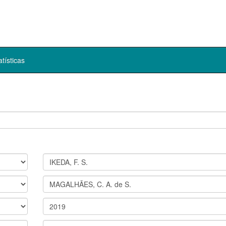
atísticas