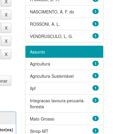
NASCIMENTO, A. F. do
1
ROSSONI, A. L.
1
VENDRUSCULO, L. G.
1
Assunto
Agricultura
1
Agricultura Sustentável
1
Ilpf
1
Integracao lavoura-pecuaria-
1
floresta
Mato Grosso
1
tor(es)
Sinop-MT
1