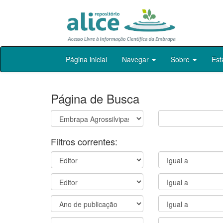
Skip
Página inicial
Navegar
Sobre
Est
navigation
Página de Busca
Filtros correntes: