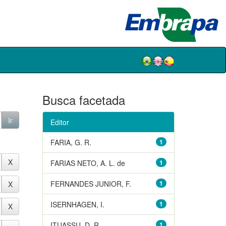
Busca facetada
Editor
FARIA, G. R.
1
FARIAS NETO, A. L. de
1
FERNANDES JUNIOR, F.
1
ISERNHAGEN, I.
1
ITUASSU, D. R.
1