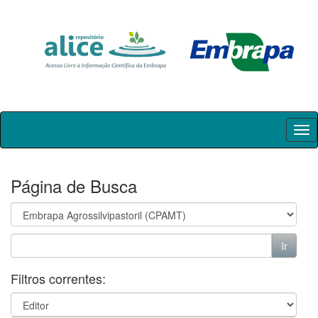
Skip
navigation
Página de Busca
Filtros correntes: