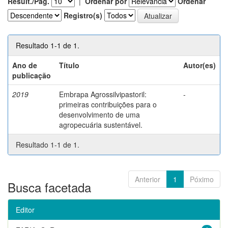
Result./Pág.
|
Ordenar por
Ordenar
Registro(s)
Resultado 1-1 de 1.
Ano de
Título
Autor(es)
publicação
2019
Embrapa Agrossilvipastoril:
-
primeiras contribuições para o
desenvolvimento de uma
agropecuária sustentável.
Resultado 1-1 de 1.
Anterior
1
Póximo
Busca facetada
Editor