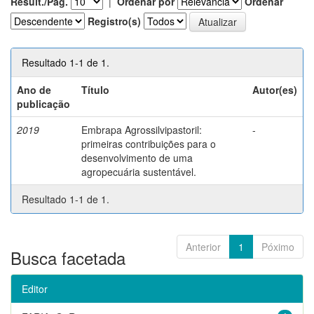
Result./Pág.
|
Ordenar por
Ordenar
Registro(s)
Resultado 1-1 de 1.
Ano de
Título
Autor(es)
publicação
2019
Embrapa Agrossilvipastoril:
-
primeiras contribuições para o
desenvolvimento de uma
agropecuária sustentável.
Resultado 1-1 de 1.
Anterior
1
Póximo
Busca facetada
Editor