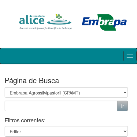
Skip
navigation
Página de Busca
Filtros correntes: