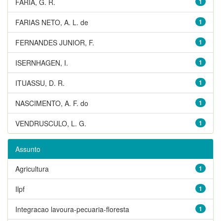
FARIA, G. R.
1
FARIAS NETO, A. L. de
1
FERNANDES JUNIOR, F.
1
ISERNHAGEN, I.
1
ITUASSU, D. R.
1
NASCIMENTO, A. F. do
1
VENDRUSCULO, L. G.
1
Assunto
Agricultura
1
Ilpf
1
Integracao lavoura-pecuaria-floresta
1