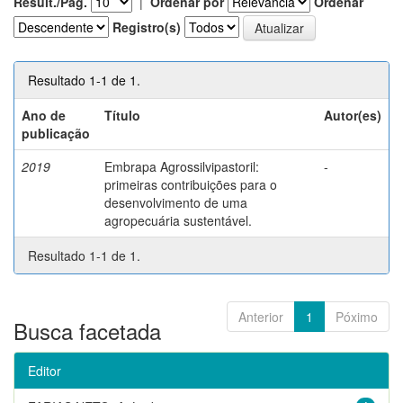
Result./Pág.
|
Ordenar por
Ordenar
Registro(s)
Resultado 1-1 de 1.
Ano de
Título
Autor(es)
publicação
2019
Embrapa Agrossilvipastoril:
-
primeiras contribuições para o
desenvolvimento de uma
agropecuária sustentável.
Resultado 1-1 de 1.
Anterior
1
Póximo
Busca facetada
Editor