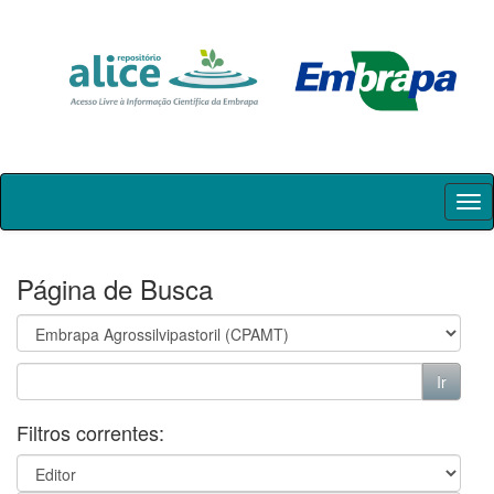
Skip
navigation
Página de Busca
Filtros correntes: