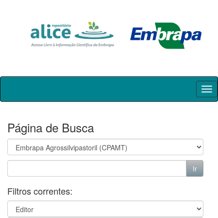
Skip
navigation
Página de Busca
Filtros correntes: