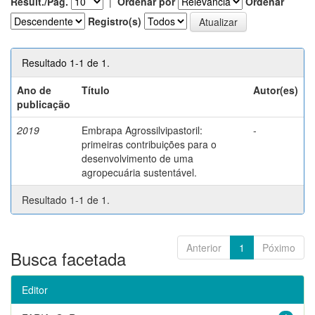
Result./Pág.
|
Ordenar por
Ordenar
Registro(s)
Resultado 1-1 de 1.
Ano de
Título
Autor(es)
publicação
2019
Embrapa Agrossilvipastoril:
-
primeiras contribuições para o
desenvolvimento de uma
agropecuária sustentável.
Resultado 1-1 de 1.
Anterior
1
Póximo
Busca facetada
Editor