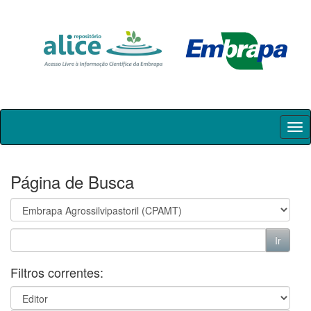
Skip
navigation
Página de Busca
Filtros correntes: