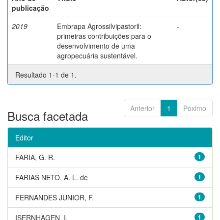
publicação
2019
Embrapa Agrossilvipastoril:
-
primeiras contribuições para o
desenvolvimento de uma
agropecuária sustentável.
Resultado 1-1 de 1.
Anterior
1
Póximo
Busca facetada
Editor
FARIA, G. R.
1
FARIAS NETO, A. L. de
1
FERNANDES JUNIOR, F.
1
ISERNHAGEN, I.
1