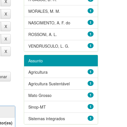
MORALES, M. M.
1
NASCIMENTO, A. F. do
1
ROSSONI, A. L.
1
VENDRUSCULO, L. G.
1
Assunto
Agricultura
1
Agricultura Sustentável
1
Mato Grosso
1
Sinop-MT
1
Sistemas integrados
1
tor(es)