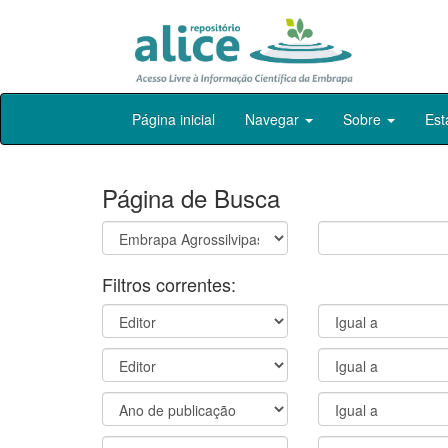
Skip
Página inicial
Navegar
Sobre
Est
navigation
Página de Busca
Filtros correntes: