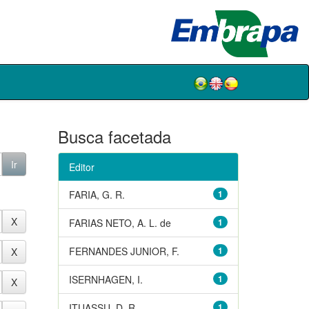
Busca facetada
Editor
FARIA, G. R.
1
FARIAS NETO, A. L. de
1
FERNANDES JUNIOR, F.
1
ISERNHAGEN, I.
1
ITUASSU, D. R.
1