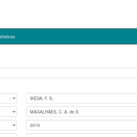
atísticas