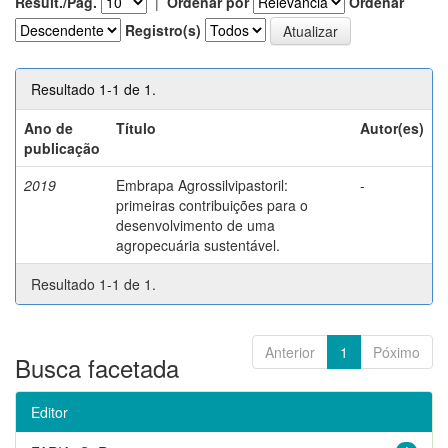
Result./Pág.
|
Ordenar por
Ordenar
Registro(s)
Resultado 1-1 de 1.
Ano de
Título
Autor(es)
publicação
2019
Embrapa Agrossilvipastoril:
-
primeiras contribuições para o
desenvolvimento de uma
agropecuária sustentável.
Resultado 1-1 de 1.
Anterior
1
Póximo
Busca facetada
Editor