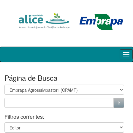
Skip
navigation
Página de Busca
Filtros correntes: