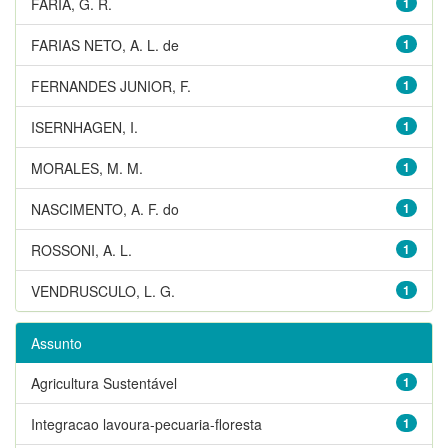
FARIA, G. R.
1
FARIAS NETO, A. L. de
1
FERNANDES JUNIOR, F.
1
ISERNHAGEN, I.
1
MORALES, M. M.
1
NASCIMENTO, A. F. do
1
ROSSONI, A. L.
1
VENDRUSCULO, L. G.
1
Assunto
Agricultura Sustentável
1
Integracao lavoura-pecuaria-floresta
1