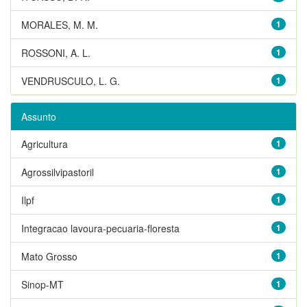
MORALES, M. M.
1
ROSSONI, A. L.
1
VENDRUSCULO, L. G.
1
Assunto
Agricultura
1
Agrossilvipastoril
1
Ilpf
1
Integracao lavoura-pecuaria-floresta
1
Mato Grosso
1
Sinop-MT
1