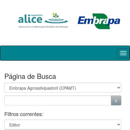
Skip
navigation
Página de Busca
Filtros correntes: