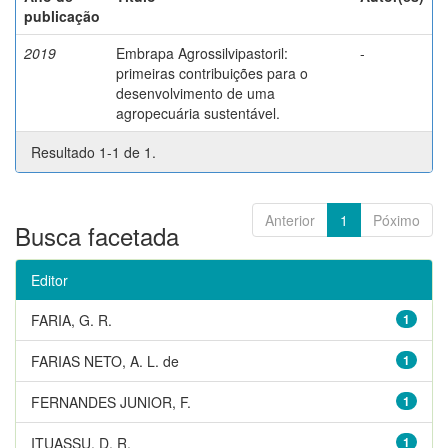
publicação
2019
Embrapa Agrossilvipastoril:
-
primeiras contribuições para o
desenvolvimento de uma
agropecuária sustentável.
Resultado 1-1 de 1.
Anterior
1
Póximo
Busca facetada
Editor
FARIA, G. R.
1
FARIAS NETO, A. L. de
1
FERNANDES JUNIOR, F.
1
ITUASSU, D. R.
1