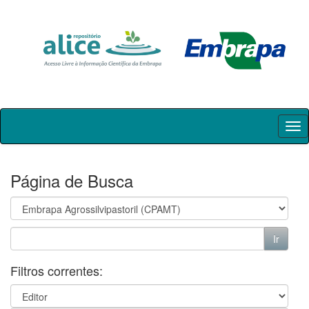
Skip
navigation
Página de Busca
Filtros correntes: