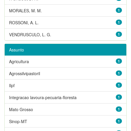
MORALES, M. M.
1
ROSSONI, A. L.
1
VENDRUSCULO, L. G.
1
Assunto
Agricultura
1
Agrossilvipastoril
1
Ilpf
1
Integracao lavoura-pecuaria-floresta
1
Mato Grosso
1
Sinop-MT
1