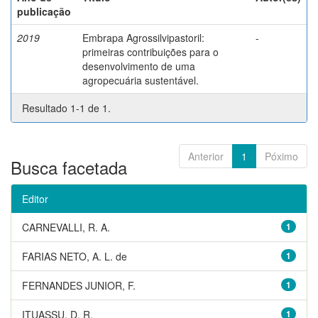
publicação
2019
Embrapa Agrossilvipastoril:
-
primeiras contribuições para o
desenvolvimento de uma
agropecuária sustentável.
Resultado 1-1 de 1.
Anterior
1
Póximo
Busca facetada
Editor
CARNEVALLI, R. A.
1
FARIAS NETO, A. L. de
1
FERNANDES JUNIOR, F.
1
ITUASSU, D. R.
1