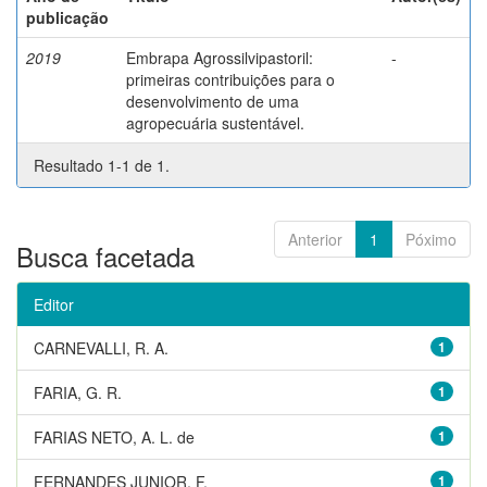
publicação
2019
Embrapa Agrossilvipastoril:
-
primeiras contribuições para o
desenvolvimento de uma
agropecuária sustentável.
Resultado 1-1 de 1.
Anterior
1
Póximo
Busca facetada
Editor
CARNEVALLI, R. A.
1
FARIA, G. R.
1
FARIAS NETO, A. L. de
1
FERNANDES JUNIOR, F.
1