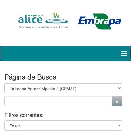
Skip
navigation
Página de Busca
Filtros correntes: