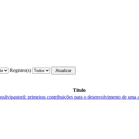
Registro(s)
Título
ilvipastoril: primeiras contribuições para o desenvolvimento de uma a