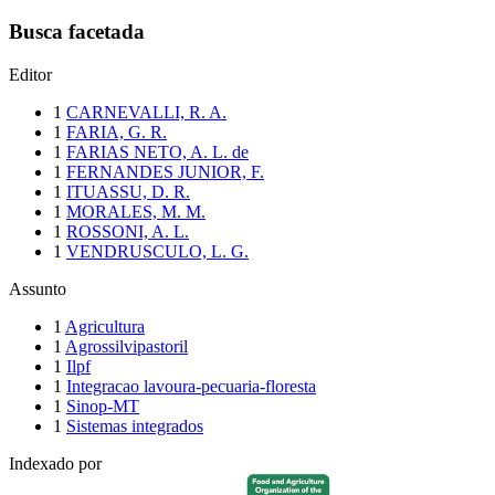
Busca facetada
Editor
1
CARNEVALLI, R. A.
1
FARIA, G. R.
1
FARIAS NETO, A. L. de
1
FERNANDES JUNIOR, F.
1
ITUASSU, D. R.
1
MORALES, M. M.
1
ROSSONI, A. L.
1
VENDRUSCULO, L. G.
Assunto
1
Agricultura
1
Agrossilvipastoril
1
Ilpf
1
Integracao lavoura-pecuaria-floresta
1
Sinop-MT
1
Sistemas integrados
Indexado por