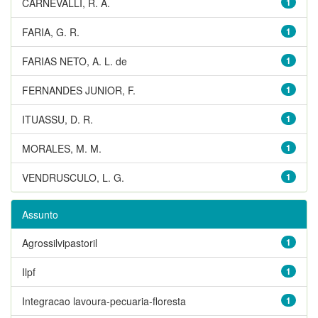
CARNEVALLI, R. A.
1
FARIA, G. R.
1
FARIAS NETO, A. L. de
1
FERNANDES JUNIOR, F.
1
ITUASSU, D. R.
1
MORALES, M. M.
1
VENDRUSCULO, L. G.
1
Assunto
Agrossilvipastoril
1
Ilpf
1
Integracao lavoura-pecuaria-floresta
1