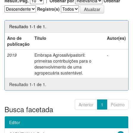
Result./Pág.
|
Ordenar por
Ordenar
Registro(s)
Resultado 1-1 de 1.
Ano de
Título
Autor(es)
publicação
2019
Embrapa Agrossilvipastoril:
-
primeiras contribuições para o
desenvolvimento de uma
agropecuária sustentável.
Resultado 1-1 de 1.
Anterior
1
Póximo
Busca facetada
Editor