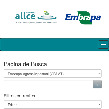
Skip
navigation
Página de Busca
Filtros correntes: