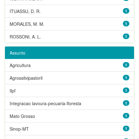
ITUASSU, D. R.
1
MORALES, M. M.
1
ROSSONI, A. L.
1
Assunto
Agricultura
1
Agrossilvipastoril
1
Ilpf
1
Integracao lavoura-pecuaria-floresta
1
Mato Grosso
1
Sinop-MT
1