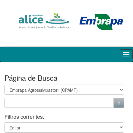
Skip
navigation
Página de Busca
Filtros correntes: