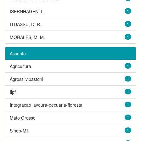
ISERNHAGEN, I.
1
ITUASSU, D. R.
1
MORALES, M. M.
1
Assunto
Agricultura
1
Agrossilvipastoril
1
Ilpf
1
Integracao lavoura-pecuaria-floresta
1
Mato Grosso
1
Sinop-MT
1