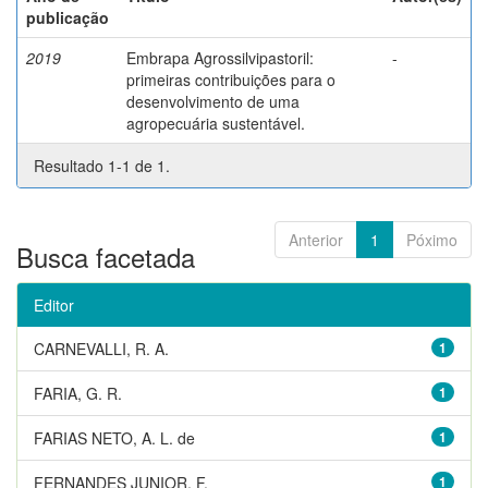
publicação
2019
Embrapa Agrossilvipastoril:
-
primeiras contribuições para o
desenvolvimento de uma
agropecuária sustentável.
Resultado 1-1 de 1.
Anterior
1
Póximo
Busca facetada
Editor
CARNEVALLI, R. A.
1
FARIA, G. R.
1
FARIAS NETO, A. L. de
1
FERNANDES JUNIOR, F.
1