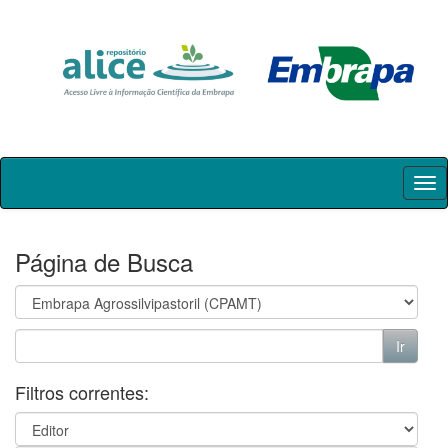
Skip
navigation
Página de Busca
Filtros correntes: