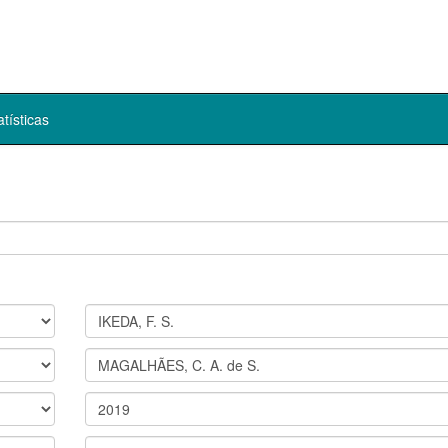
atísticas