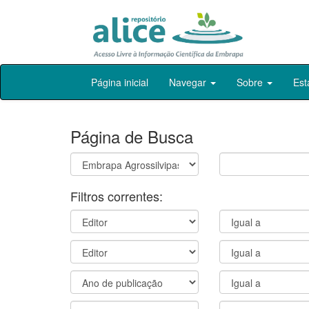
Skip
Página inicial
Navegar
Sobre
Est
navigation
Página de Busca
Filtros correntes: