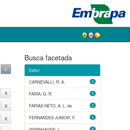
Busca facetada
Editor
CARNEVALLI, R. A.
1
FARIA, G. R.
1
FARIAS NETO, A. L. de
1
FERNANDES JUNIOR, F.
1
ISERNHAGEN, I.
1