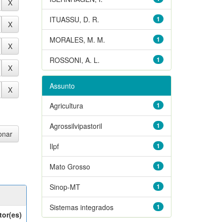
ITUASSU, D. R.
1
MORALES, M. M.
1
ROSSONI, A. L.
1
Assunto
Agricultura
1
Agrossilvipastoril
1
Ilpf
1
Mato Grosso
1
Sinop-MT
1
Sistemas integrados
1
tor(es)