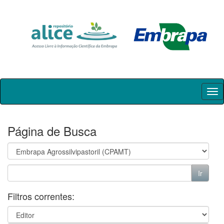
Skip
navigation
Página de Busca
Filtros correntes: