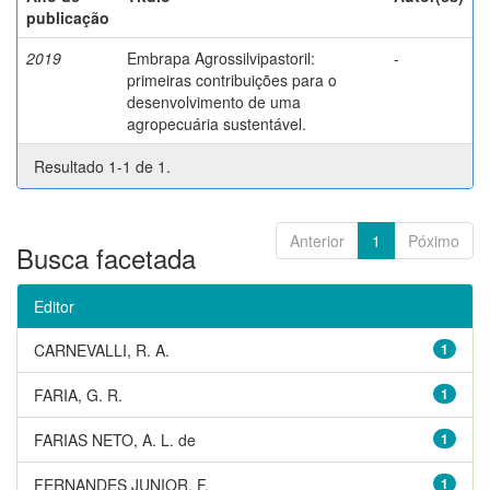
publicação
2019
Embrapa Agrossilvipastoril:
-
primeiras contribuições para o
desenvolvimento de uma
agropecuária sustentável.
Resultado 1-1 de 1.
Anterior
1
Póximo
Busca facetada
Editor
CARNEVALLI, R. A.
1
FARIA, G. R.
1
FARIAS NETO, A. L. de
1
FERNANDES JUNIOR, F.
1