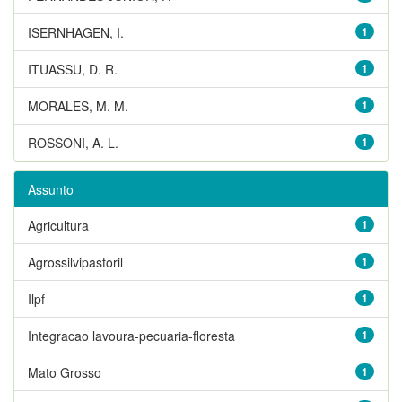
ISERNHAGEN, I.
1
ITUASSU, D. R.
1
MORALES, M. M.
1
ROSSONI, A. L.
1
Assunto
Agricultura
1
Agrossilvipastoril
1
Ilpf
1
Integracao lavoura-pecuaria-floresta
1
Mato Grosso
1