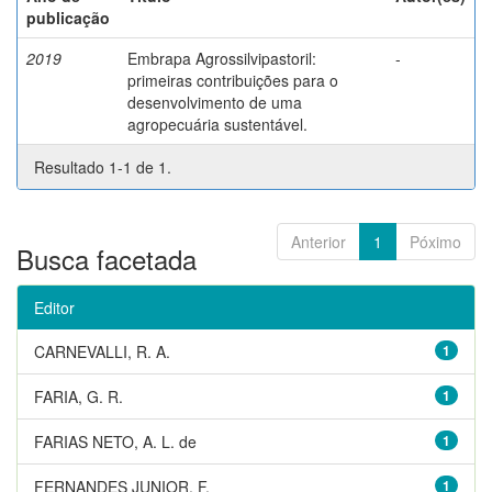
publicação
2019
Embrapa Agrossilvipastoril:
-
primeiras contribuições para o
desenvolvimento de uma
agropecuária sustentável.
Resultado 1-1 de 1.
Anterior
1
Póximo
Busca facetada
Editor
CARNEVALLI, R. A.
1
FARIA, G. R.
1
FARIAS NETO, A. L. de
1
FERNANDES JUNIOR, F.
1