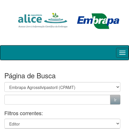
Skip
navigation
Página de Busca
Filtros correntes: