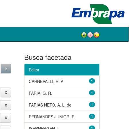
Busca facetada
Editor
CARNEVALLI, R. A.
1
FARIA, G. R.
1
FARIAS NETO, A. L. de
1
FERNANDES JUNIOR, F.
1
ISERNHAGEN, I.
1