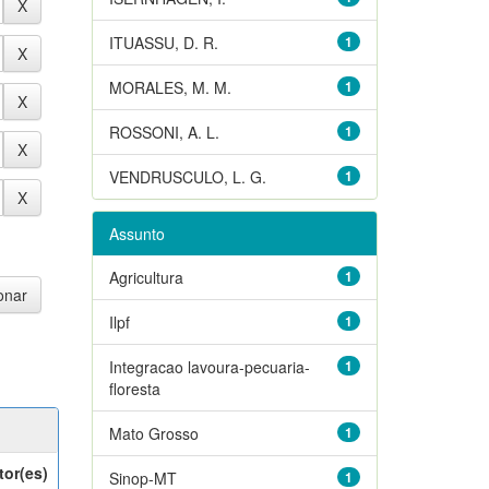
ITUASSU, D. R.
1
MORALES, M. M.
1
ROSSONI, A. L.
1
VENDRUSCULO, L. G.
1
Assunto
Agricultura
1
Ilpf
1
Integracao lavoura-pecuaria-
1
floresta
Mato Grosso
1
tor(es)
Sinop-MT
1