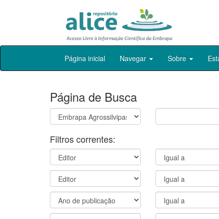
Skip
Página inicial
Navegar
Sobre
Est
navigation
Página de Busca
Filtros correntes: