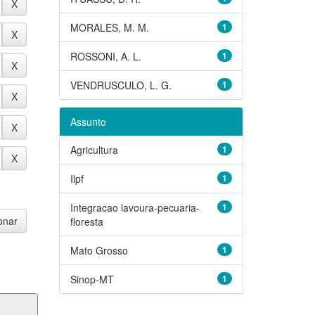
MORALES, M. M.
1
ROSSONI, A. L.
1
VENDRUSCULO, L. G.
1
Assunto
Agricultura
1
Ilpf
1
Integracao lavoura-pecuaria-
1
floresta
Mato Grosso
1
Sinop-MT
1