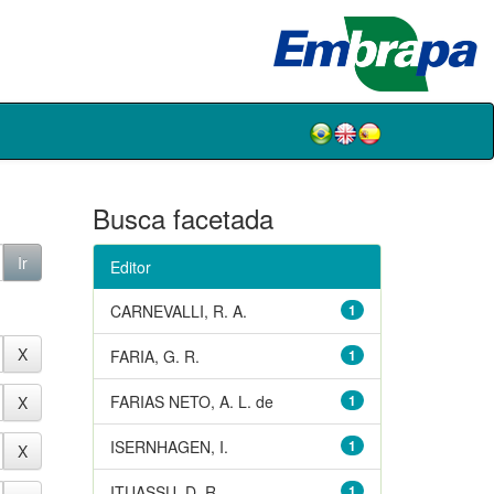
Busca facetada
Editor
CARNEVALLI, R. A.
1
FARIA, G. R.
1
FARIAS NETO, A. L. de
1
ISERNHAGEN, I.
1
ITUASSU, D. R.
1