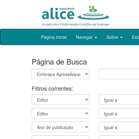
Skip
Página inicial
Navegar
Sobre
Est
navigation
Página de Busca
Filtros correntes: