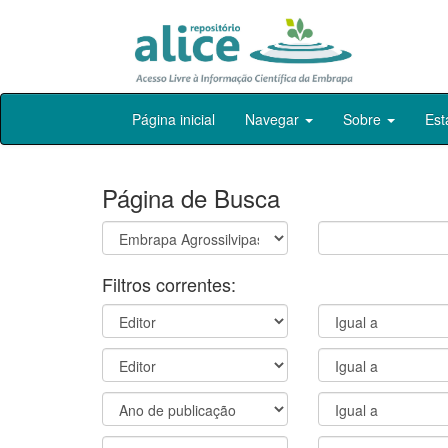
Skip
Página inicial
Navegar
Sobre
Est
navigation
Página de Busca
Filtros correntes: