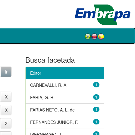
Busca facetada
Editor
CARNEVALLI, R. A.
1
FARIA, G. R.
1
FARIAS NETO, A. L. de
1
FERNANDES JUNIOR, F.
1
ISERNHAGEN, I.
1