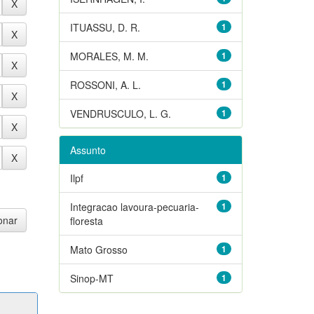
ITUASSU, D. R.
1
MORALES, M. M.
1
ROSSONI, A. L.
1
VENDRUSCULO, L. G.
1
Assunto
Ilpf
1
Integracao lavoura-pecuaria-
1
floresta
Mato Grosso
1
Sinop-MT
1