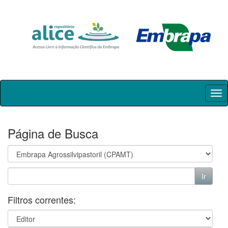
Skip
navigation
Página de Busca
Filtros correntes: