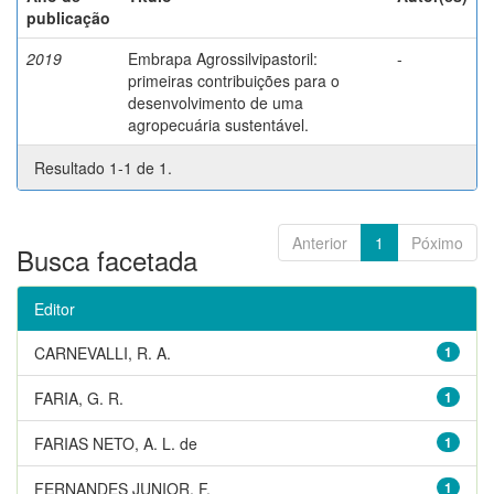
publicação
2019
Embrapa Agrossilvipastoril:
-
primeiras contribuições para o
desenvolvimento de uma
agropecuária sustentável.
Resultado 1-1 de 1.
Anterior
1
Póximo
Busca facetada
Editor
CARNEVALLI, R. A.
1
FARIA, G. R.
1
FARIAS NETO, A. L. de
1
FERNANDES JUNIOR, F.
1