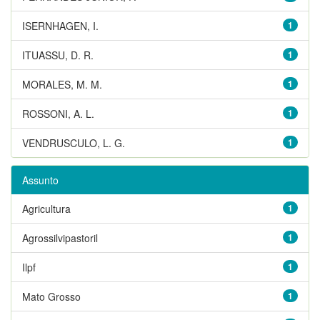
ISERNHAGEN, I.
1
ITUASSU, D. R.
1
MORALES, M. M.
1
ROSSONI, A. L.
1
VENDRUSCULO, L. G.
1
Assunto
Agricultura
1
Agrossilvipastoril
1
Ilpf
1
Mato Grosso
1