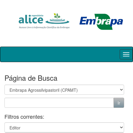
Skip
navigation
Página de Busca
Filtros correntes: