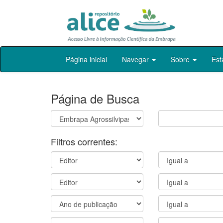
Skip
Página inicial
Navegar
Sobre
Est
navigation
Página de Busca
Filtros correntes: