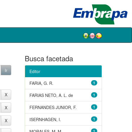
Busca facetada
Editor
FARIA, G. R.
1
FARIAS NETO, A. L. de
1
FERNANDES JUNIOR, F.
1
ISERNHAGEN, I.
1
MORALES, M. M.
1