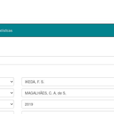
atísticas