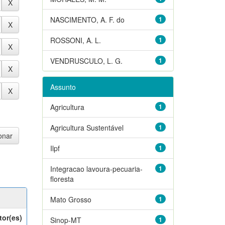
NASCIMENTO, A. F. do
1
ROSSONI, A. L.
1
VENDRUSCULO, L. G.
1
Assunto
Agricultura
1
Agricultura Sustentável
1
Ilpf
1
Integracao lavoura-pecuaria-
1
floresta
Mato Grosso
1
tor(es)
Sinop-MT
1