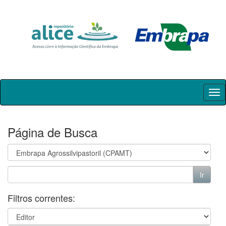
Skip
navigation
Página de Busca
Filtros correntes: