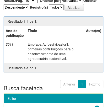
Result./Pág.
|
Ordenar por
Ordenar
Registro(s)
Resultado 1-1 de 1.
Ano de
Título
Autor(es)
publicação
2019
Embrapa Agrossilvipastoril:
-
primeiras contribuições para o
desenvolvimento de uma
agropecuária sustentável.
Resultado 1-1 de 1.
Anterior
1
Póximo
Busca facetada
Editor