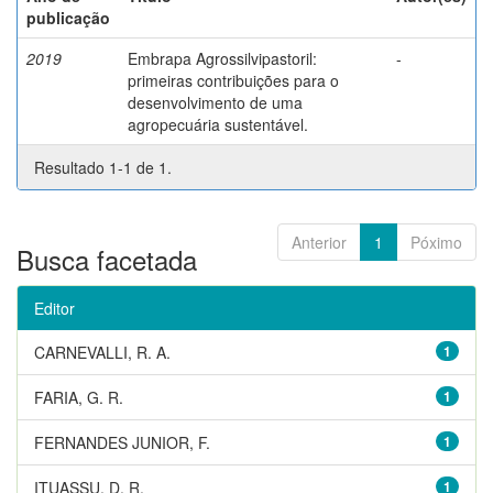
publicação
2019
Embrapa Agrossilvipastoril:
-
primeiras contribuições para o
desenvolvimento de uma
agropecuária sustentável.
Resultado 1-1 de 1.
Anterior
1
Póximo
Busca facetada
Editor
CARNEVALLI, R. A.
1
FARIA, G. R.
1
FERNANDES JUNIOR, F.
1
ITUASSU, D. R.
1