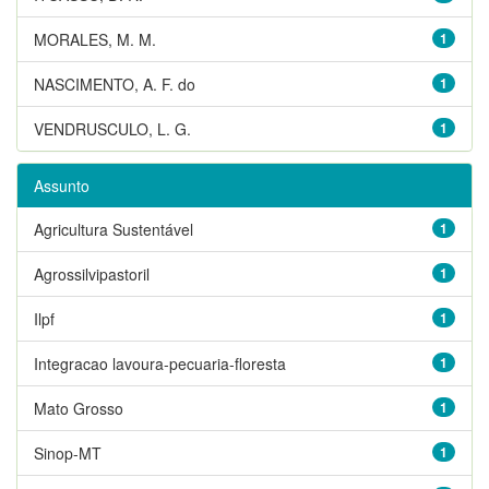
MORALES, M. M.
1
NASCIMENTO, A. F. do
1
VENDRUSCULO, L. G.
1
Assunto
Agricultura Sustentável
1
Agrossilvipastoril
1
Ilpf
1
Integracao lavoura-pecuaria-floresta
1
Mato Grosso
1
Sinop-MT
1