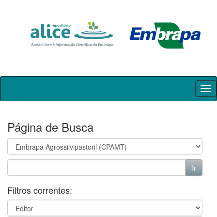
Skip
navigation
Página de Busca
Filtros correntes: